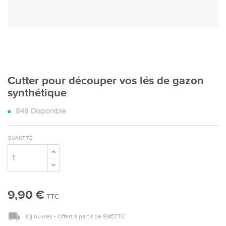
Cutter pour découper vos lés de gazon
synthétique
848
Disponible
QUANTITÉ :
9,90 €
TTC
10j ouvrés - Offert à partir de 99€TTC