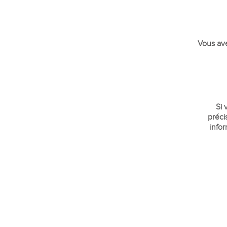
Vous ave
Si 
préci
info