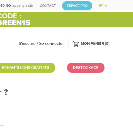
290 190
(appel gratuit)
CONTACT
ESPACE PRO
FR
shopping_cart
S'inscrire / Se connecter
MON PANIER
(
0
)
ECHANTILLONS GRATUITS
DESTOCKAGE
 ?