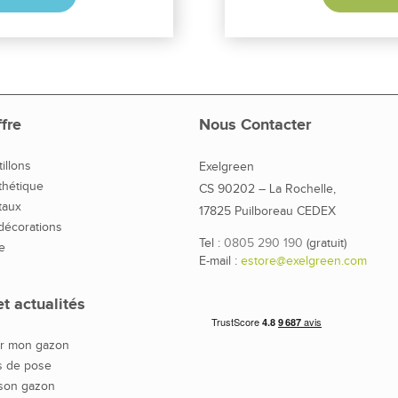
fre
Nous Contacter
illons
Exelgreen
thétique
CS 90202 – La Rochelle,
taux
17825 Puilboreau CEDEX
 décorations
Tel :
0805 290 190
(gratuit)
e
E-mail :
estore@exelgreen.com
t actualités
ir mon gazon
s de pose
 son gazon