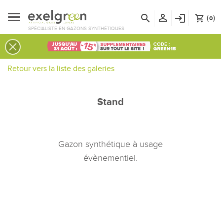
person_outline
search
login
(
)
shopping_cart
0
SPÉCIALISTE EN GAZONS SYNTHÉTIQUES
Retour vers la liste des galeries
Stand
Gazon synthétique à usage
évènementiel.