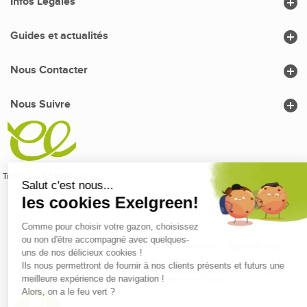

Infos Légales

Guides et actualités

Nous Contacter

Nous Suivre
© 2026 Exelgreen.com - Tous droits réservés -
Agence web
Le gazon synthétique, devenu un produit de décoration très tendance, est utilisé pour
couvrir des balcons, des terrasses, agrémenter une aire de jeu, des terre-pleins,
décorer un massif ou une entrée de maison.