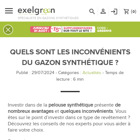
person_outline
search
login
(
)
shopping_cart
0
SPÉCIALISTE EN GAZONS SYNTHÉTIQUES
QUELS SONT LES INCONVÉNIENTS
DU GAZON SYNTHÉTIQUE ?
Publié : 29/07/2024
-
Catégories :
Actualités
- Temps de
lecture :
6
min
Investir dans de la
pelouse synthétique
présente
de
nombreux avantages
et
quelques inconvénients
. Vous
êtes sur le point d’investir dans ce type de revêtement ?
Découvrez les conseils de nos experts pour vous aider à
faire votre choix.