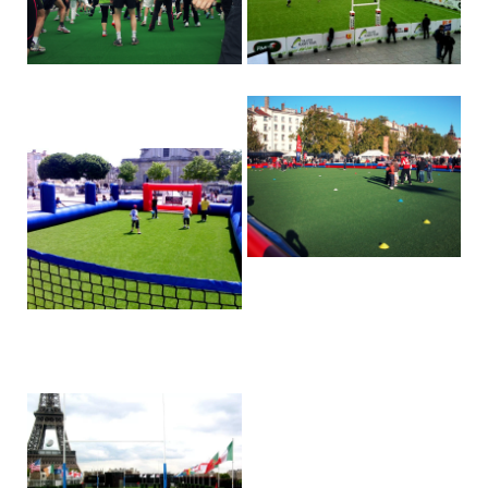
Gazon synthétique pour une
Gazon synthétique rugby
animation sportive sur le parvis
de La Défense, Paris.
Gazon synthétique pour un
évènement Rugby à Lyon
Gazon synthétique pour une
Gazon Synthétique devant la
animation sportive à La
mairie de Paris pour diffusion en
Rochelle.
direct d'un évènement sportif.
Nike dévoile sa nouvelle paire
de crampons à Nanterre sur
500m² de gazon synthétique