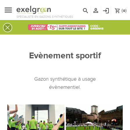
person_outline
search
login
(
)
shopping_cart
0
SPÉCIALISTE EN GAZONS SYNTHÉTIQUES
Evènement sportif
Gazon synthétique à usage
évènementiel.