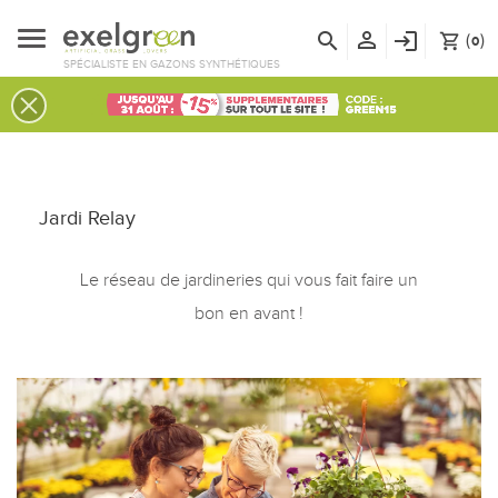
person_outline
search
login
(
)
shopping_cart
0
SPÉCIALISTE EN GAZONS SYNTHÉTIQUES
Jardi Relay
Le réseau de jardineries qui vous fait faire un
bon en avant !