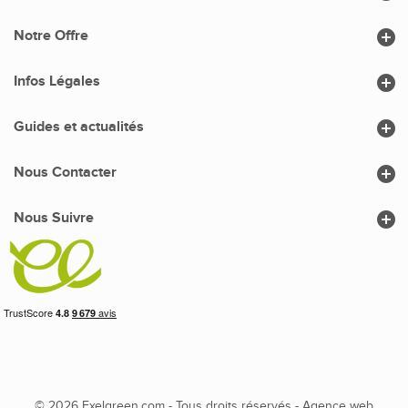

Notre Offre

Infos Légales

Guides et actualités

Nous Contacter

Nous Suivre
© 2026 Exelgreen.com - Tous droits réservés -
Agence web