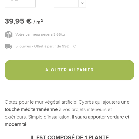
39,95 €
2
/ m
Votre panneau pèsera
3.66
kg
5j ouvrés - Offert à partir de 99€TTC
AJOUTER AU PANIER
Optez pour le mur végétal artificiel Cyprès qui ajoutera
une
touche méditerranéenne
à vos projets intérieurs et
extérieurs. Simple d’installation,
il saura apporter verdure et
modernité
.
IL EST COMPOSÉ DE 1 PLANTE