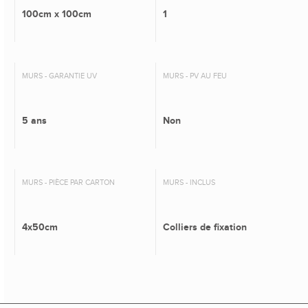
100cm x 100cm
1
MURS - GARANTIE UV
MURS - PV AU FEU
5 ans
Non
MURS - PIÈCE PAR CARTON
MURS - INCLUS
4x50cm
Colliers de fixation