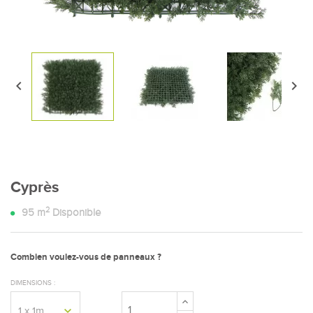


Cyprès
2
95
m
Disponible
Combien voulez-vous de panneaux ?
DIMENSIONS :