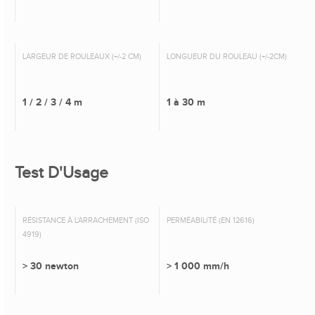
LARGEUR DE ROULEAUX (+/-2 CM)
LONGUEUR DU ROULEAU (+/-2CM)
1 / 2 / 3 / 4 m
1 à 30 m
Test D'Usage
RÉSISTANCE À L'ARRACHEMENT (ISO
PERMÉABILITÉ (EN 12616)
4919)
> 30 newton
> 1 000 mm/h