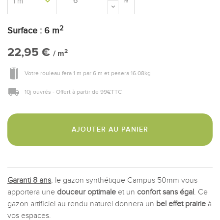
m
2
Surface :
6
m
22,95 €
2
/ m
Votre rouleau fera
1 m
par
6 m
et pesera
16.08
kg
10j ouvrés - Offert à partir de 99€TTC
AJOUTER AU PANIER
Garanti 8 ans
, le gazon synthétique Campus 50mm vous
apportera une
douceur optimale
et un
confort sans égal
. Ce
gazon artificiel au rendu naturel donnera un
bel effet prairie
à
vos espaces.