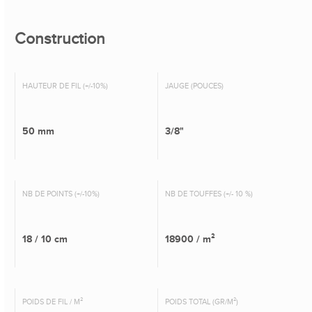
Construction
HAUTEUR DE FIL (+/-10%)
JAUGE (POUCES)
50 mm
3/8"
NB DE POINTS (+/-10%)
NB DE TOUFFES (+/- 10 %)
18 / 10 cm
18900 / m²
POIDS DE FIL / M²
POIDS TOTAL (GR/M²)