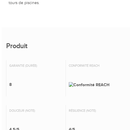
tours de piscines.
Produit
GARANTIE (DURÉE)
CONFORMITÉ REACH
8
DOUCEUR (NOTE)
RÉSILIENCE (NOTE)
4.5/5
4/5