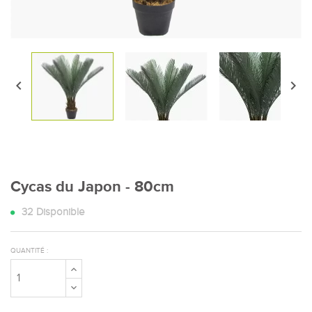


Cycas du Japon - 80cm
32
Disponible
QUANTITÉ :