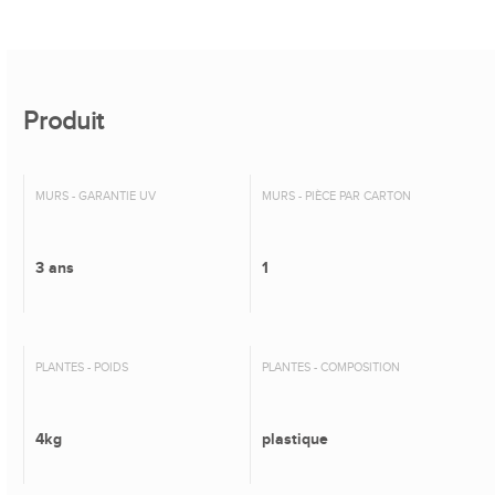
Produit
MURS - GARANTIE UV
MURS - PIÈCE PAR CARTON
3 ans
1
PLANTES - POIDS
PLANTES - COMPOSITION
4kg
plastique