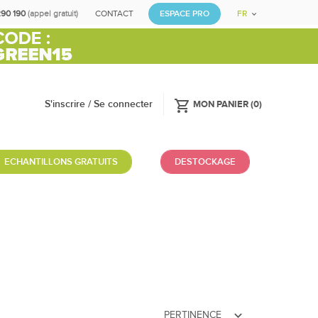
290 190
(appel gratuit)
CONTACT
ESPACE PRO
FR
shopping_cart
S'inscrire / Se connecter
MON PANIER
(
0
)
ECHANTILLONS GRATUITS
DESTOCKAGE
expand_more
PERTINENCE