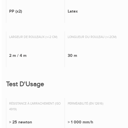
PP (x2)
Latex
LARGEUR DE ROULEAUX (+/-2 CM)
LONGUEUR DU ROULEAU (+/-2CM)
2 m / 4 m
30 m
Test D'Usage
RÉSISTANCE À L'ARRACHEMENT (ISO
PERMÉABILITÉ (EN 12616)
4919)
> 25 newton
> 1 000 mm/h