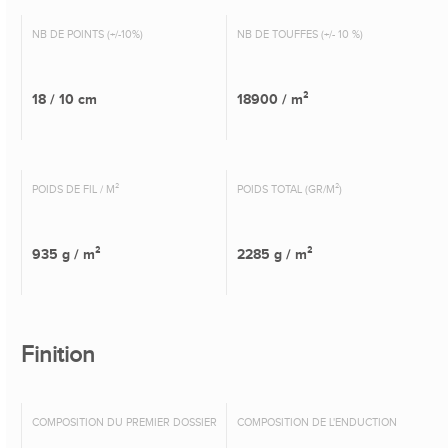
NB DE POINTS (+/-10%)
NB DE TOUFFES (+/- 10 %)
18 / 10 cm
18900 / m²
POIDS DE FIL / M²
POIDS TOTAL (GR/M²)
935 g / m²
2285 g / m²
Finition
COMPOSITION DU PREMIER DOSSIER
COMPOSITION DE L'ENDUCTION