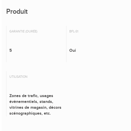
Produit
GARANTIE (DURÉE)
BFL-S1
5
Oui
UTILISATION
Zones de trafic, usages
évènementiels, stands,
vitrines de magasin, décors
scénographiques, etc.