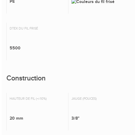
PE
DTEX DU FIL FRISÉ
5500
Construction
HAUTEUR DE FIL (+/-10%)
JAUGE (POUCES)
20 mm
3/8"