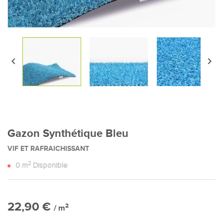


Gazon Synthétique Bleu
VIF ET RAFRAICHISSANT
2
0
m
Disponible
22,90 €
2
/ m