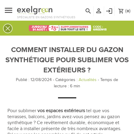
person_outline
search
login
(
)
shopping_cart
0
SPÉCIALISTE EN GAZONS SYNTHÉTIQUES
COMMENT INSTALLER DU GAZON
SYNTHÉTIQUE POUR SUBLIMER VOS
EXTÉRIEURS ?
Publié : 12/08/2024
-
Catégories :
Actualités
- Temps de
lecture :
6
min
Pour sublimer
vos espaces extérieurs
tel que vos
terrasses, balcons, jardins avez-vous pensez au gazon
synthétique ? Ce revêtement durable, économique et
facile à installer présente de très nombreux avantages.