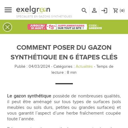
person_outline
search
login
(
)
shopping_cart
0
SPÉCIALISTE EN GAZONS SYNTHÉTIQUES
COMMENT POSER DU GAZON
SYNTHÉTIQUE EN 6 ÉTAPES CLÉS
Publié : 04/03/2024
-
Catégories :
Actualités
- Temps de
lecture :
8
min
Le gazon synthétique
possède de nombreuses qualités,
il peut être aménagé sur tous types de surfaces (sols
meubles ou sols durs, petites ou grandes surfaces) et
vous garantit l’aspect d’une herbe fraîchement coupée
toute l’année.