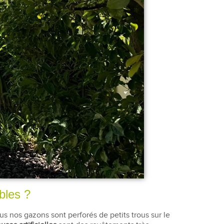
bles ?
 nos gazons sont perforés de petits trous sur le