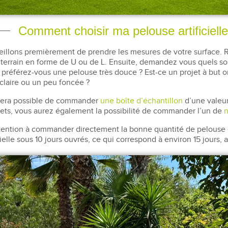
Comment choisir ma pelouse artificielle
illons premièrement de prendre les mesures de votre surface. R
rrain en forme de U ou de L. Ensuite, demandez vous quels sont
 préférez-vous une pelouse très douce ? Est-ce un projet à but 
claire ou un peu foncée ?
il sera possible de commander
une boîte d’échantillon
d’une valeu
dgets, vous aurez également la possibilité de commander l’un de
n
tention à commander directement la bonne quantité de pelouse en
ielle sous 10 jours ouvrés, ce qui correspond à environ 15 jours,