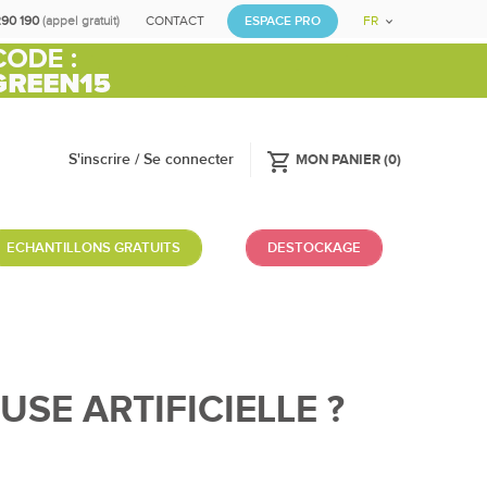
290 190
(appel gratuit)
CONTACT
ESPACE PRO
FR
shopping_cart
S'inscrire / Se connecter
MON PANIER
(
0
)
ECHANTILLONS GRATUITS
DESTOCKAGE
SE ARTIFICIELLE ?