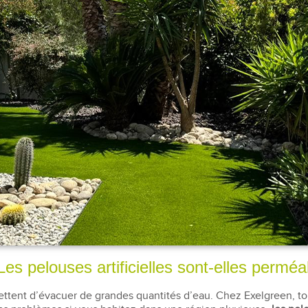
Les pelouses artificielles sont-elles perméa
tent d’évacuer de grandes quantités d’eau. Chez Exelgreen, tous