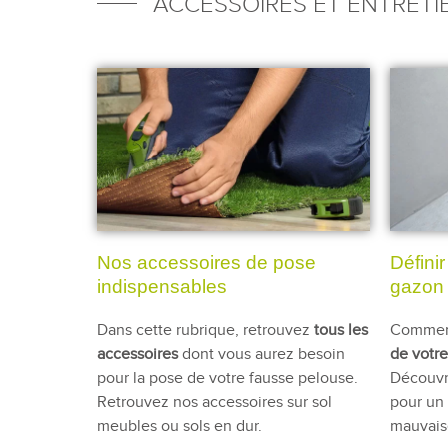
ACCESSOIRES ET ENTRETI
Nos accessoires de pose
Défini
indispensables
gazon
Dans cette rubrique, retrouvez
tous les
Comment
accessoires
dont vous aurez besoin
de votr
pour la pose de votre fausse pelouse.
Découvre
Retrouvez nos accessoires sur sol
pour un 
meubles ou sols en dur.
mauvaise