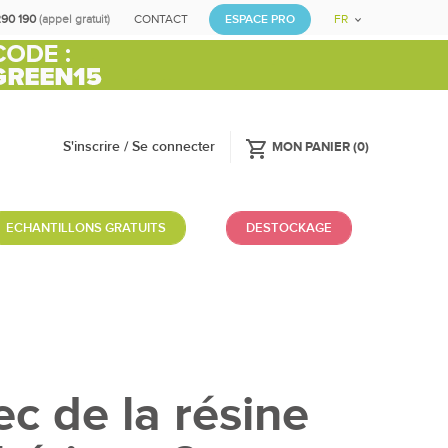
290 190
(appel gratuit)
CONTACT
ESPACE PRO
FR
shopping_cart
S'inscrire / Se connecter
MON PANIER
(
0
)
ECHANTILLONS GRATUITS
DESTOCKAGE
c de la résine