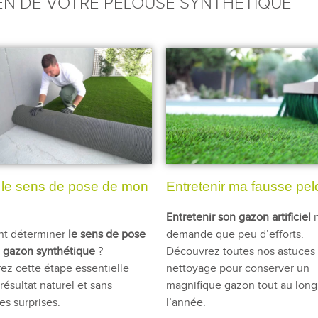
EN DE VOTRE PELOUSE SYNTHÉTIQUE
r le sens de pose de mon
Entretenir ma fausse pe
Entretenir son gazon artificiel
 déterminer
le sens de pose
demande que peu d’efforts.
e gazon synthétique
?
Découvrez toutes nos astuces
z cette étape essentielle
nettoyage pour conserver un
résultat naturel et sans
magnifique gazon tout au long
s surprises.
l’année.