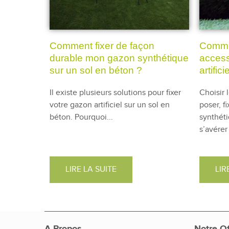
Comment fixer de façon
Commen
durable mon gazon synthétique
access
sur un sol en béton ?
artifici
Il existe plusieurs solutions pour fixer
Choisir 
votre gazon artificiel sur un sol en
poser, f
béton. Pourquoi...
synthét
s’avérer 
LIRE LA SUITE
LIR
A Propos
Notre Of