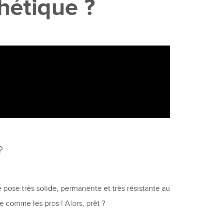
hétique ?
?
e pose très solide, permanente et très résistante au
e comme les pros ! Alors, prêt ?