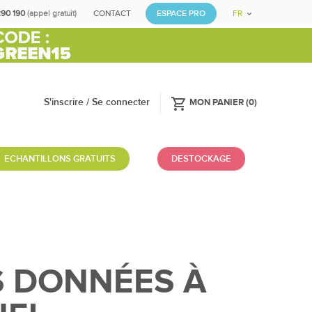
290 190
(appel gratuit)
CONTACT
ESPACE PRO
FR
shopping_cart
S'inscrire / Se connecter
MON PANIER
(
0
)
ECHANTILLONS GRATUITS
DESTOCKAGE
S DONNÉES À