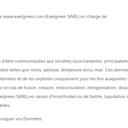
 de www.exelgreen.com (Exelgreen SARL) en charge de :
d’être communiquées aux sociétés sous-traitantes, principalemen
nées telles que noms, adresse, téléphone et/ou mail. Ces dernier
s Données et de les exploiter uniquement pour les fins auxquelle
 en cas de fusion, cession, restructuration, réorganisation, disso
lgreen SARL) en raison d'incertitudes ou de faillite, liquidation
cédés.
vulguer vos Données :