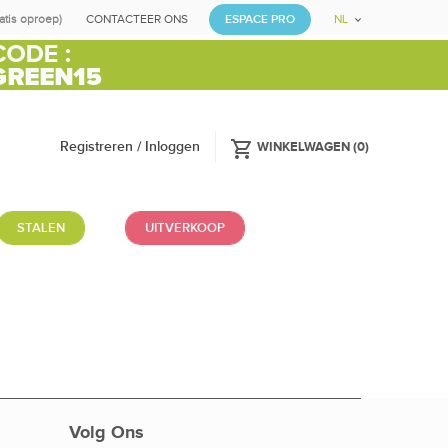
ratis oproep)
CONTACTEER ONS
ESPACE PRO
NL
shopping_cart
Registreren / Inloggen
WINKELWAGEN
(
0
)
STALEN
UITVERKOOP
Volg Ons