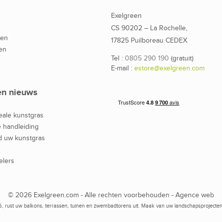
Exelgreen
CS 90202 – La Rochelle,
den
17825 Puilboreau CEDEX
en
Tel :
0805 290 190
(gratuit)
E-mail :
estore@exelgreen.com
en nieuws
eale kunstgras
 handleiding
 uw kunstgras
elers
© 2026 Exelgreen.com - Alle rechten voorbehouden -
Agence web
006, rust uw balkons, terrassen, tuinen en zwembadtorens uit. Maak van uw landschapsprojecten