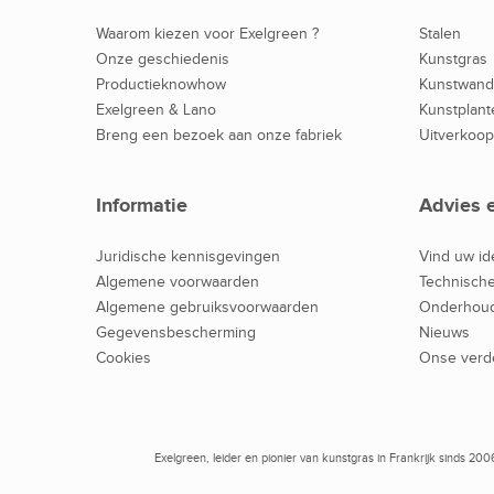
Waarom kiezen voor Exelgreen ?
Stalen
Onze geschiedenis
Kunstgras
Productieknowhow
Kunstwan
Exelgreen & Lano
Kunstplant
Breng een bezoek aan onze fabriek
Uitverkoop
Informatie
Advies 
Juridische kennisgevingen
Vind uw id
Algemene voorwaarden
Technische
Algemene gebruiksvoorwaarden
Onderhoud
Gegevensbescherming
Nieuws
Cookies
Onse verd
Exelgreen, leider en pionier van kunstgras in Frankrijk sinds 2