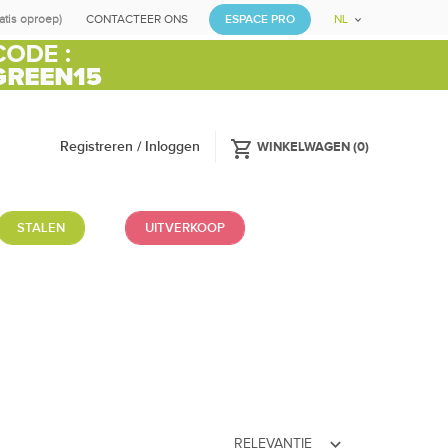
ratis oproep)
CONTACTEER ONS
ESPACE PRO
NL
shopping_cart
Registreren / Inloggen
WINKELWAGEN
(
0
)
STALEN
UITVERKOOP
expand_more
RELEVANTIE