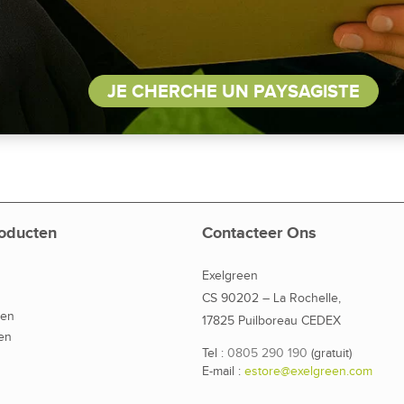
JE CHERCHE UN PAYSAGISTE
oducten
Contacteer Ons
Exelgreen
CS 90202 – La Rochelle,
den
17825 Puilboreau CEDEX
en
Tel :
0805 290 190
(gratuit)
E-mail :
estore@exelgreen.com