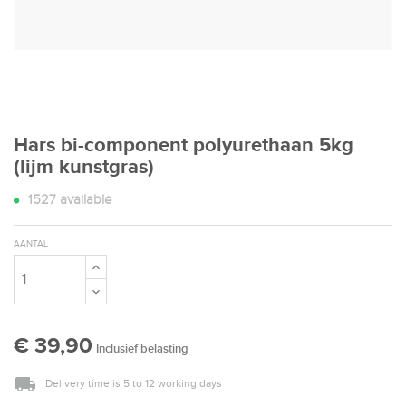
Hars bi-component polyurethaan 5kg
(lijm kunstgras)
1527
available
AANTAL
€ 39,90
Inclusief belasting
Delivery time is 5 to 12 working days