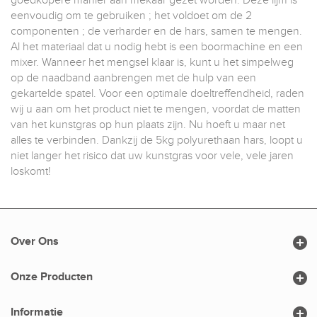
goedkopere manier aan mekaar gezet worden. Deze lijm is
eenvoudig om te gebruiken ; het voldoet om de 2
componenten ; de verharder en de hars, samen te mengen.
Al het materiaal dat u nodig hebt is een boormachine en een
mixer. Wanneer het mengsel klaar is, kunt u het simpelweg
op de naadband aanbrengen met de hulp van een
gekartelde spatel. Voor een optimale doeltreffendheid, raden
wij u aan om het product niet te mengen, voordat de matten
van het kunstgras op hun plaats zijn. Nu hoeft u maar net
alles te verbinden. Dankzij de 5kg polyurethaan hars, loopt u
niet langer het risico dat uw kunstgras voor vele, vele jaren
loskomt!

Over Ons

Onze Producten

Informatie