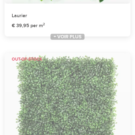
Laurier
2
€ 39,95
per m
+ VOIR PLUS
OUT-OF-STOCK