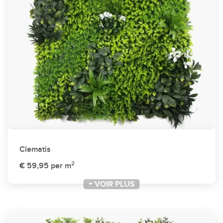
Clematis
2
€ 59,95
per m
+ VOIR PLUS