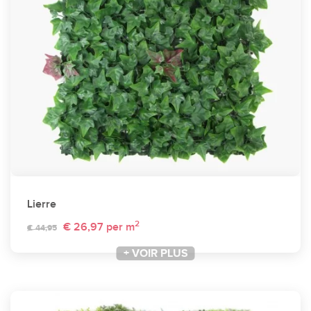
Lierre
2
€ 26,97
per m
€ 44,95
+ VOIR PLUS