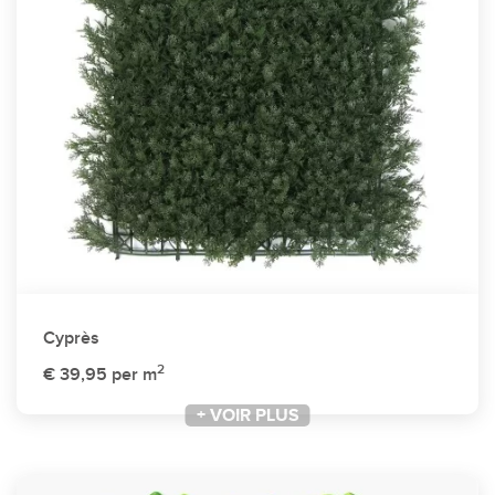
Cyprès
2
€ 39,95
per m
+ VOIR PLUS