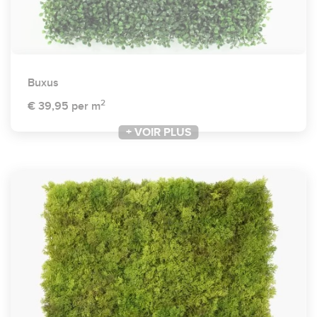
Buxus
2
€ 39,95
per m
+ VOIR PLUS