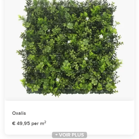
Oxalis
2
€ 49,95
per m
+ VOIR PLUS