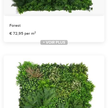
Forest
2
€ 72,95
per m
+ VOIR PLUS