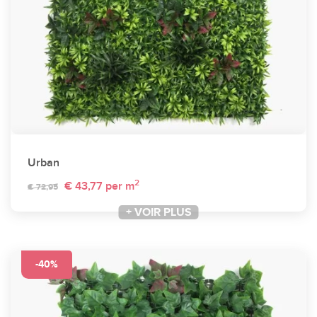
Urban
2
€ 43,77
per m
€ 72,95
+ VOIR PLUS
-40%