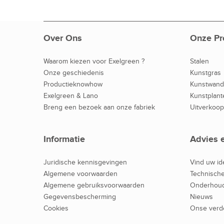
Over Ons
Onze Pr
Waarom kiezen voor Exelgreen ?
Stalen
Onze geschiedenis
Kunstgras
Productieknowhow
Kunstwan
Exelgreen & Lano
Kunstplant
Breng een bezoek aan onze fabriek
Uitverkoop
Informatie
Advies 
Juridische kennisgevingen
Vind uw id
Algemene voorwaarden
Technische
Algemene gebruiksvoorwaarden
Onderhoud
Gegevensbescherming
Nieuws
Cookies
Onse verd