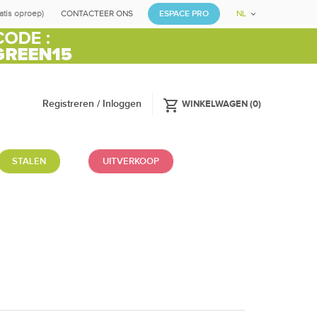
ratis oproep)
CONTACTEER ONS
ESPACE PRO
NL
shopping_cart
Registreren / Inloggen
WINKELWAGEN
(
0
)
STALEN
UITVERKOOP