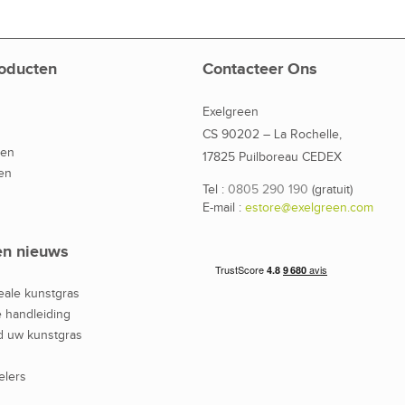
oducten
Contacteer Ons
Exelgreen
CS 90202 – La Rochelle,
den
17825 Puilboreau CEDEX
en
Tel :
0805 290 190
(gratuit)
E-mail :
estore@exelgreen.com
en nieuws
eale kunstgras
 handleiding
 uw kunstgras
elers