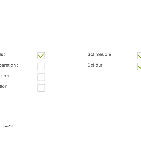
s :
Sol meuble :
aration :
Sol dur :
tion :
tion :
lay-out.