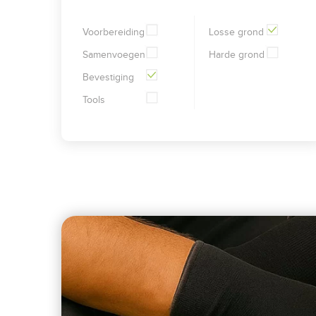
Voorbereiding
Losse grond
Samenvoegen
Harde grond
Bevestiging
Tools