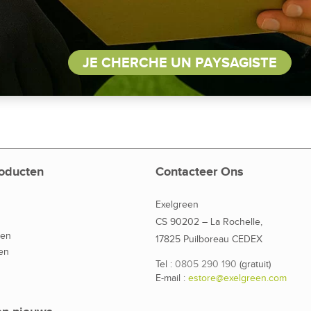
JE CHERCHE UN PAYSAGISTE
oducten
Contacteer Ons
Exelgreen
CS 90202 – La Rochelle,
den
17825 Puilboreau CEDEX
en
Tel :
0805 290 190
(gratuit)
E-mail :
estore@exelgreen.com