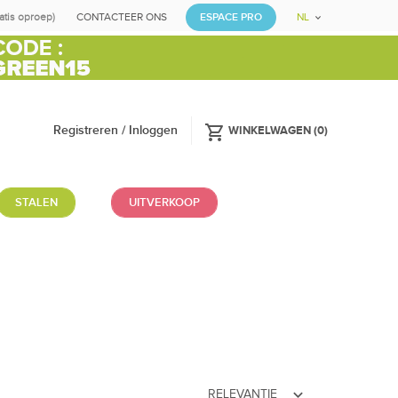
ratis oproep)
CONTACTEER ONS
ESPACE PRO
NL
shopping_cart
Registreren / Inloggen
WINKELWAGEN
(
0
)
STALEN
UITVERKOOP
expand_more
RELEVANTIE