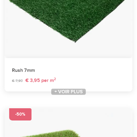
Rush 7mm
2
€ 3,95
per m
€ 7,90
+ VOIR PLUS
-50%