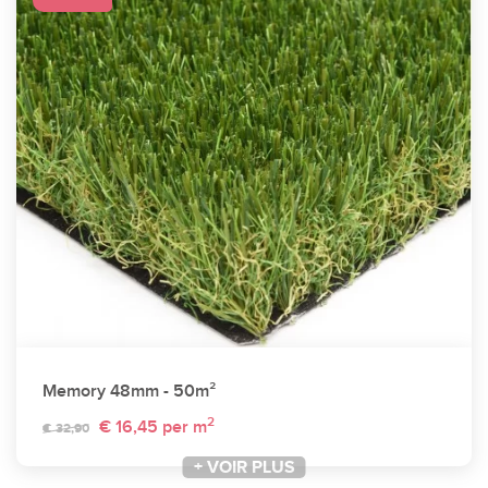
Memory 48mm - 50m²
2
€ 16,45
per m
€ 32,90
+ VOIR PLUS