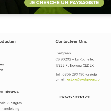
JE CHERCHE UN PAYSAGISTE
oducten
Contacteer Ons
Exelgreen
CS 90202 – La Rochelle,
den
17825 Puilboreau CEDEX
en
Tel :
0805 290 190
(gratuit)
E-mail :
estore@exelgreen.com
en nieuws
eale kunstgras
 handleiding