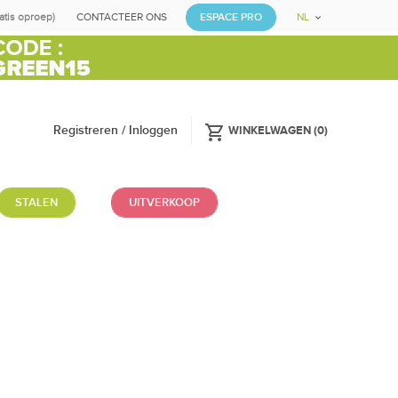
ratis oproep)
CONTACTEER ONS
ESPACE PRO
NL
shopping_cart
Registreren / Inloggen
WINKELWAGEN
(
0
)
STALEN
UITVERKOOP