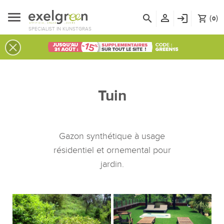
person_outline
search
login
(
)
shopping_cart
0
SPECIALIST IN KUNSTGRAS
Tuin
Gazon synthétique à usage
résidentiel et ornemental pour
jardin.