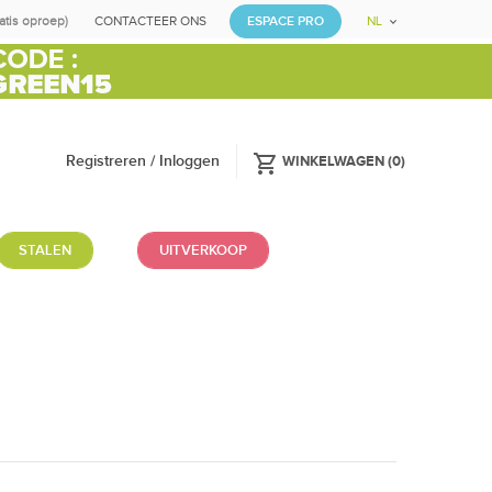
ratis oproep)
CONTACTEER ONS
ESPACE PRO
NL
shopping_cart
Registreren / Inloggen
WINKELWAGEN
(
0
)
STALEN
UITVERKOOP