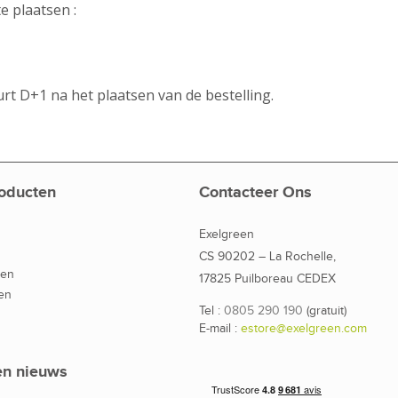
 plaatsen :
rt D+1 na het plaatsen van de bestelling.
oducten
Contacteer Ons
Exelgreen
CS 90202 – La Rochelle,
den
17825 Puilboreau CEDEX
en
Tel :
0805 290 190
(gratuit)
E-mail :
estore@exelgreen.com
en nieuws