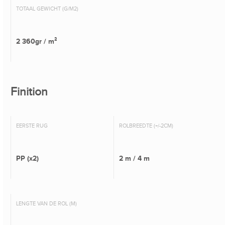
TOTAAL GEWICHT (G/M2)
2 360gr / m²
Finition
EERSTE RUG
ROLBREEDTE (+/-2CM)
PP (x2)
2 m / 4 m
LENGTE VAN DE ROL (M)