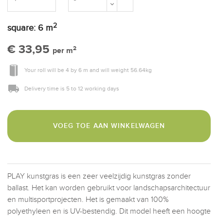
2
square:
6
m
€ 33,95
2
per m
Your roll will be
4
by
6 m
and will weight
56.64
kg
Delivery time is 5 to 12 working days
VOEG TOE AAN WINKELWAGEN
PLAY kunstgras is een zeer veelzijdig kunstgras zonder
ballast. Het kan worden gebruikt voor landschapsarchitectuur
en multisportprojecten. Het is gemaakt van 100%
polyethyleen en is UV-bestendig. Dit model heeft een hoogte