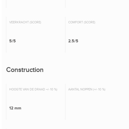
VEERKRACHT (SCORE)
COMFORT (SCORE)
5/5
2.5/5
Construction
HOOGTE VAN DE DRAAD +/- 10 %)
AANTAL NOPPEN (+/- 10 %)
12 mm