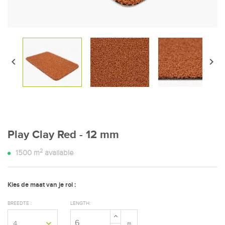


Play Clay Red - 12 mm
2
1500
m
available
Kies de maat van je rol :
BREEDTE :
LENGTH:
m