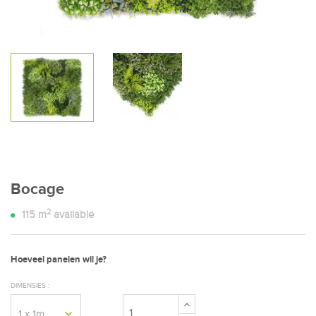
Bocage
2
115
m
available
Hoeveel panelen wil je?
DIMENSIES :