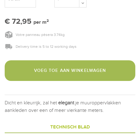
€ 72,95
2
per m
Votre panneau pèsera
3.74
kg
Delivery time is 5 to 12 working days
VOEG TOE AAN WINKELWAGEN
Dicht en kleurrijk, zal het
elegant
je muuroppervlakken
aankleden over een of meer vierkante meters.
TECHNISCH BLAD