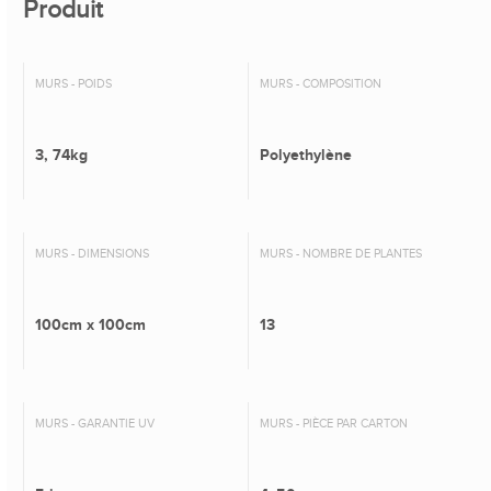
Produit
MURS - POIDS
MURS - COMPOSITION
3, 74kg
Polyethylène
MURS - DIMENSIONS
MURS - NOMBRE DE PLANTES
100cm x 100cm
13
MURS - GARANTIE UV
MURS - PIÈCE PAR CARTON