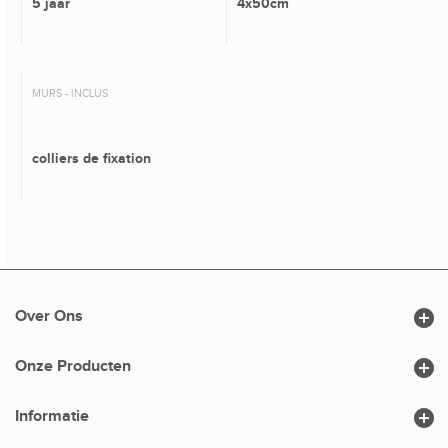
5 jaar
4x50cm
MURS - INCLUS
colliers de fixation

Over Ons

Onze Producten

Informatie