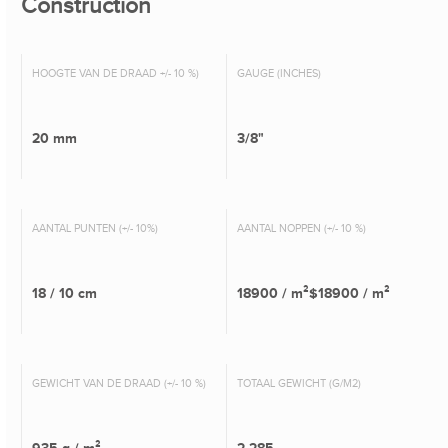
Construction
HOOGTE VAN DE DRAAD +/- 10 %)
GAUGE (INCHES)
20 mm
3/8"
AANTAL PUNTEN (+/- 10%)
AANTAL NOPPEN (+/- 10 %)
18 / 10 cm
18900 / m²$18900 / m²
GEWICHT VAN DE DRAAD (+/- 10 %)
TOTAAL GEWICHT (G/M2)