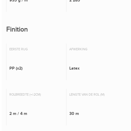
935 g / m²
2 285
Finition
EERSTE RUG
AFWERKING
PP (x2)
Latex
ROLBREEDTE (+/-2CM)
LENGTE VAN DE ROL (M)
2 m / 4 m
30 m