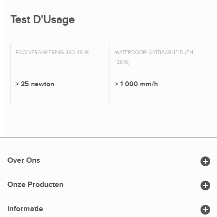
Test D'Usage
POOLVERANKERING (ISO 4919)
WATERDOORLAATBAARHEID (EN
12616)
> 25 newton
> 1 000 mm/h

Over Ons

Onze Producten

Informatie