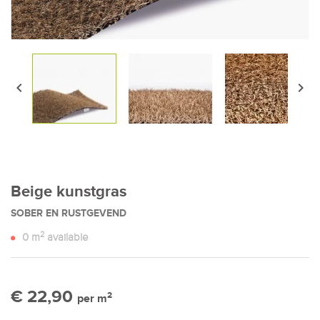


Beige kunstgras
SOBER EN RUSTGEVEND
2
0
m
available
€ 22,90
2
per m