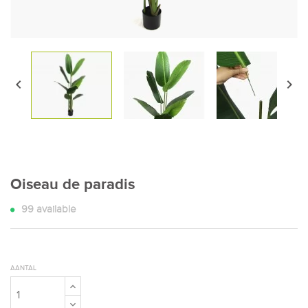


Oiseau de paradis
99
available
AANTAL