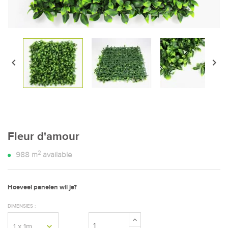


Fleur d'amour
2
988
m
available
Hoeveel panelen wil je?
DIMENSIES :