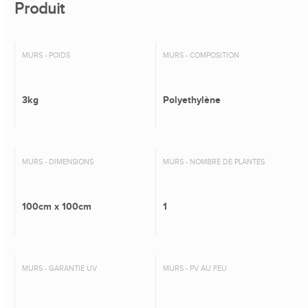
Produit
MURS - POIDS
MURS - COMPOSITION
3kg
Polyethylène
MURS - DIMENSIONS
MURS - NOMBRE DE PLANTES
100cm x 100cm
1
MURS - GARANTIE UV
MURS - PV AU FEU