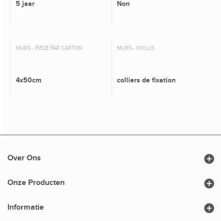
5 jaar
Non
MURS - PIÈCE PAR CARTON
MURS - INCLUS
4x50cm
colliers de fixation

Over Ons

Onze Producten

Informatie