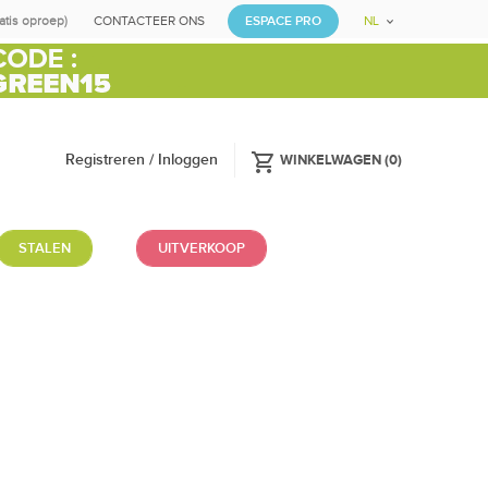
ratis oproep)
CONTACTEER ONS
ESPACE PRO
NL
shopping_cart
Registreren / Inloggen
WINKELWAGEN
(
0
)
STALEN
UITVERKOOP