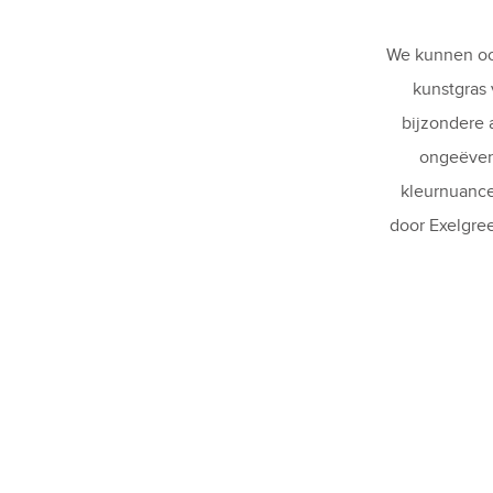
We kunnen ook
kunstgras
bijzondere 
ongeëvena
kleurnuance
door Exelgree