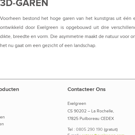
3D-GAREN
Voorheen bestond het hoge garen van het kunstgras uit één e
ontwikkeld door Exelgreen is opgebouwd uit drie verschillen
dikte, breedte en vorm. Die asymmetrie maakt de natuur voor ons
het nu gaat om een gezicht of een landschap.
oducten
Contacteer Ons
Exelgreen
CS 90202 – La Rochelle,
den
17825 Puilboreau CEDEX
en
Tel :
0805 290 190
(gratuit)