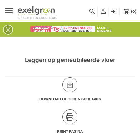
person_outline
search
login
(
)
shopping_cart
0
SPECIALIST IN KUNSTGRAS
Leggen op gemeubileerde vloer
DOWNLOAD DE TECHNISCHE GIDS
PRINT PAGINA