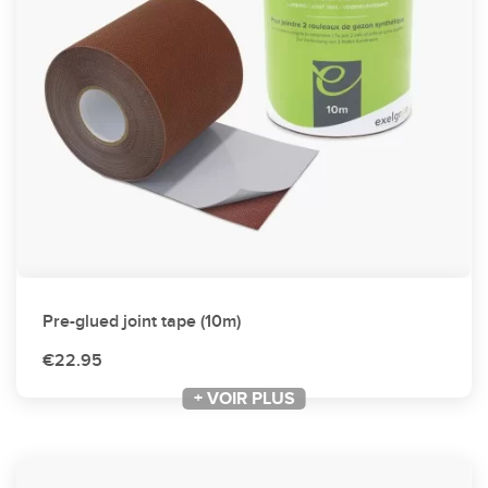
Pre-glued joint tape (10m)
€22.95
+ VOIR PLUS
+ VOIR PLUS