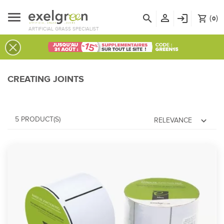
person_outline
search
login
(
)
shopping_cart
0
ARTIFICIAL GRASS SPECIALIST
CREATING JOINTS
5 PRODUCT(S)
expand_more
RELEVANCE