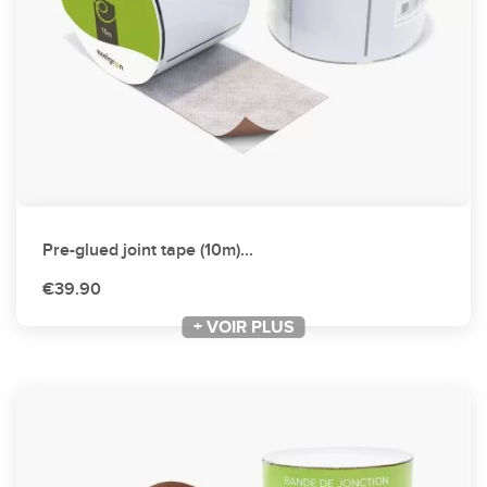
Pre-glued joint tape (10m)...
€39.90
+ VOIR PLUS
+ VOIR PLUS