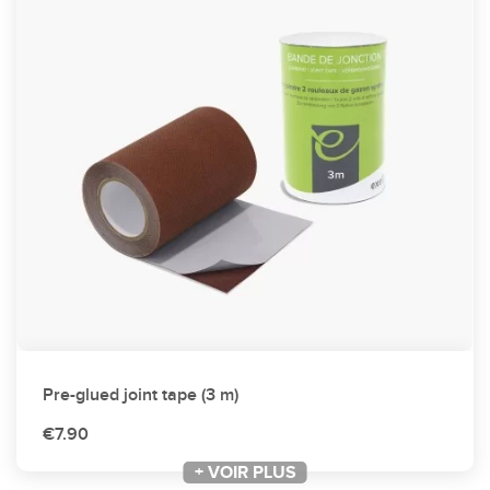
Pre-glued joint tape (3 m)
€7.90
+ VOIR PLUS
+ VOIR PLUS