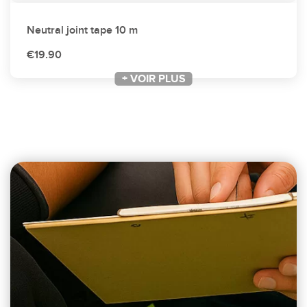
Neutral joint tape 10 m
€19.90
+ VOIR PLUS
+ VOIR PLUS