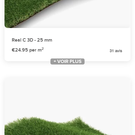
Real C 3D - 25 mm
2
€24.95
per m
+ VOIR PLUS
+ VOIR PLUS