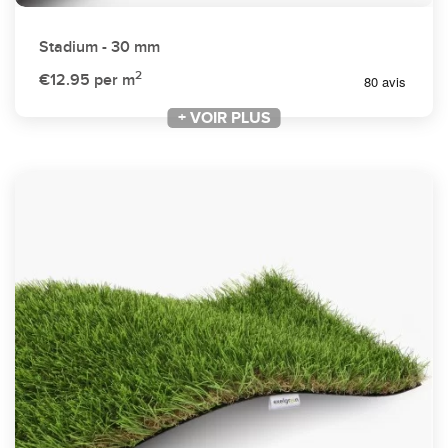
Stadium - 30 mm
2
€12.95
per m
+ VOIR PLUS
+ VOIR PLUS