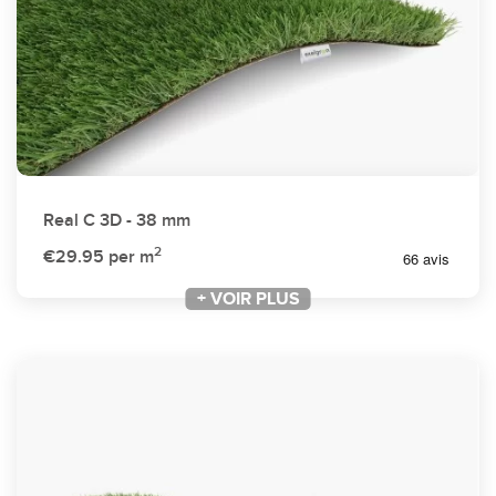
Real C 3D - 38 mm
2
€29.95
per m
+ VOIR PLUS
+ VOIR PLUS