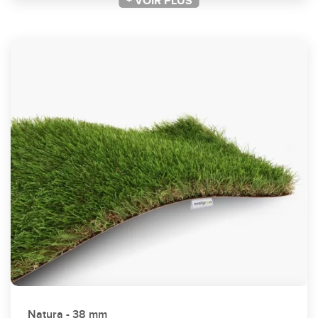
+ VOIR PLUS
+ VOIR PLUS
Natura - 38 mm