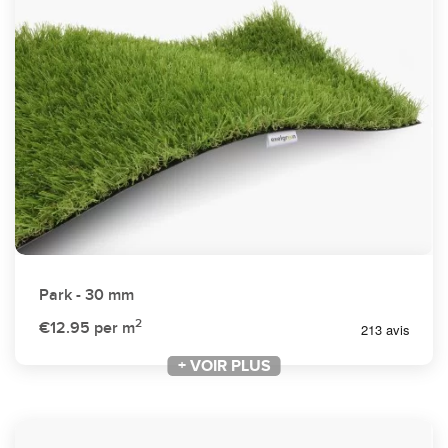
Park - 30 mm
2
€12.95
per m
+ VOIR PLUS
+ VOIR PLUS