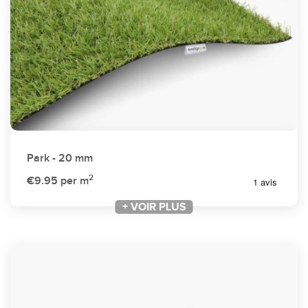
Park - 20 mm
2
€9.95
per m
+ VOIR PLUS
+ VOIR PLUS