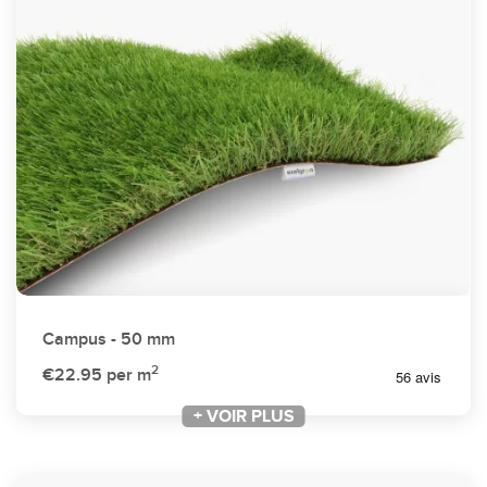
Campus - 50 mm
2
€22.95
per m
+ VOIR PLUS
+ VOIR PLUS