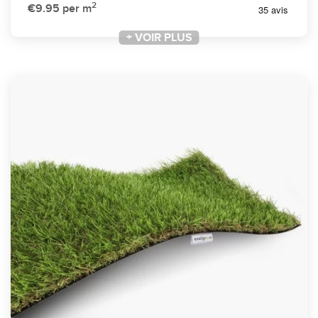
2
€9.95
per m
+ VOIR PLUS