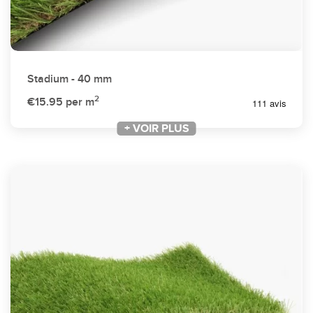
Stadium - 40 mm
2
€15.95
per m
+ VOIR PLUS
+ VOIR PLUS