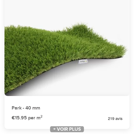
Park - 40 mm
2
€15.95
per m
+ VOIR PLUS
+ VOIR PLUS