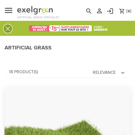
person_outline
search
login
(
)
shopping_cart
0
ARTIFICIAL GRASS SPECIALIST
ARTIFICIAL GRASS
18 PRODUCT(S)
expand_more
RELEVANCE